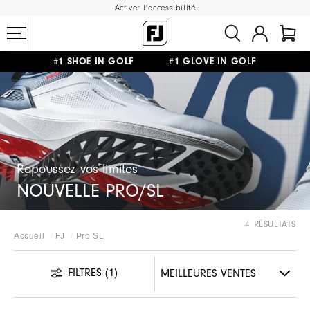
Activer l'accessibilité
#1 SHOE IN GOLF #1 GLOVE IN GOLF
LIVRAISON OFFERTE
DÈS 99€+
&
RETOUR GRATUIT
Repoussez vos limites
NOUVELLE PRO/SL
4 RÉSULTATS
Accueil
FJ
Pro SL
FILTRES
(1)