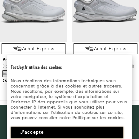
Achat Express
Achat Express
Pro/SL BOA Femme
Pro/SL BOA
Dames Chaussuers De Golf
Messieurs Chaussures De Golf
FootJoy.fr utilise des cookies
Nous récoltons des informations techniques vous
260€
260€
concernant grâce à des cookies et autres traceurs.
Nous récoltons, par exemple, des informations sur
votre navigateur, le système d’exploitation et
l’adresse IP des appareils que vous utilisez pour vous
connecter à Internet. Si vous souhaitez plus
Want behind
d’informations sur l’utilisation de cookies sur ce site,
REJOINDRE LE FJ
vous pouvez consulter notre Politique sur les cookies.
the ropes
INSIDER
access and
exclusive
J'accepte
products?
SE CONNECTER