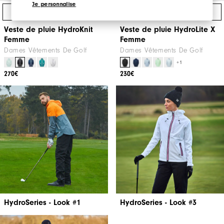
Je personnalise
Achat Express
Achat Express
Veste de pluie HydroKnit
Veste de pluie HydroLite X
Femme
Femme
Dames Vêtements De Golf
Dames Vêtements De Golf
+1
270€
230€
HydroSeries - Look #1
HydroSeries - Look #3