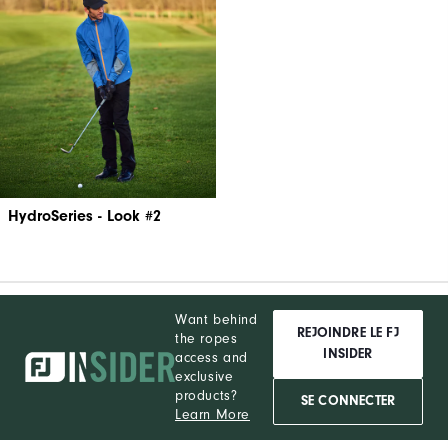
HydroSeries - Look #2
Want behind
REJOINDRE LE FJ
the ropes
INSIDER
access and
exclusive
products?
SE CONNECTER
Learn More