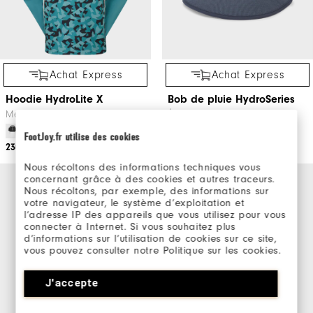
Achat Express
Achat Express
Hoodie HydroLite X
Bob de pluie HydroSeries
Messieurs Vêtements De Golf
Équipement De Golf
+3
FootJoy.fr utilise des cookies
230€
40€
Nous récoltons des informations techniques vous
concernant grâce à des cookies et autres traceurs.
NOUVEAU
Nous récoltons, par exemple, des informations sur
votre navigateur, le système d’exploitation et
l’adresse IP des appareils que vous utilisez pour vous
connecter à Internet. Si vous souhaitez plus
d’informations sur l’utilisation de cookies sur ce site,
vous pouvez consulter notre Politique sur les cookies.
J'accepte