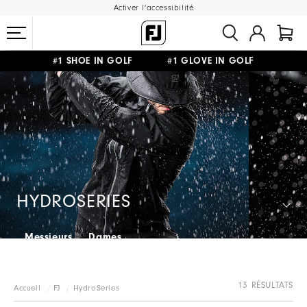
Activer l'accessibilité
#1 SHOE IN GOLF #1 GLOVE IN GOLF
LIVRAISON OFFERTE
DÈS 99€+
&
RETOUR GRATUIT
HYDROSERIES
Messieurs
Dames
13 RÉSULTATS
Accueil
FJ
HydroSeries