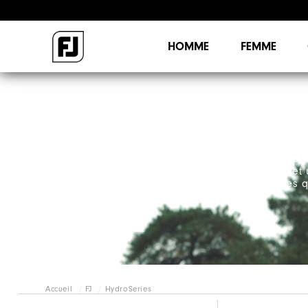
HOMME
FEMME
HYDROSERIES
La gamme la plus complète de vêtements de pluie, 
golf. HydroSeries offre des performances ultimes et 
contre les éléments pour tous les golfeurs, quelles 
conditions.
Messieurs
Dames
Accueil
FJ
HydroSeries