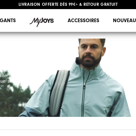
LIVRAISON OFFERTE
DÈS 99€+
&
RETOUR GRATUIT
#1 SHOE IN GOLF #1 GLOVE IN GOLF
GANTS
ACCESSOIRES
NOUVEAU
conçue pour le
une protection
que soient les