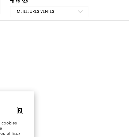
TRIER PAR :
 cookies
re
s utilisez