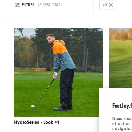
FILTRES
2 RÉSULTATS
40
FootJoy.f
Nous réco
HydroSeries - Look #1
HydroSerie
et autres
navigateu