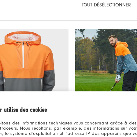
TOUT DÉSÉLECTIONNER
r utilise des cookies
ltons des informations techniques vous concernant grâce à des
220€
droLite X
HydroSeries - Look #1
 traceurs. Nous récoltons, par exemple, des informations sur vot
r, le système d’exploitation et l’adresse IP des appareils que vou
êtements De Golf