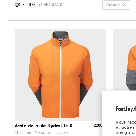
FILTRES
3 RÉSULTATS
Orange
FootJoy.f
Nous réco
220€
Veste de pluie HydroLite X
Hoodie Hy
et autres
navigateu
Messieurs Vêtements De Golf
Messieurs V