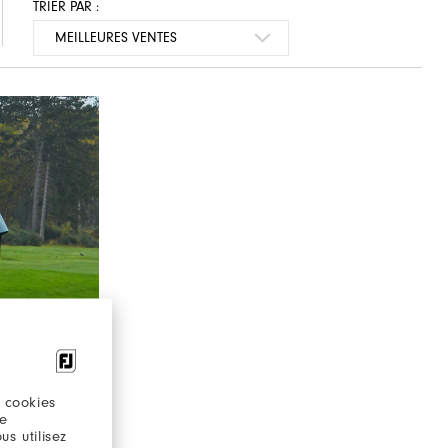
TRIER PAR :
 cookies
re
s utilisez