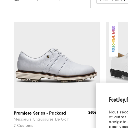
PERSONNALISABLE
FootJoy.f
Nous réco
260€
Premiere Series - Packard
MyJoys Pre
et autres
Messieurs Chaussures De Golf
Messieurs C
navigateu
2 Couleurs
+Plusieurs c
pour vous