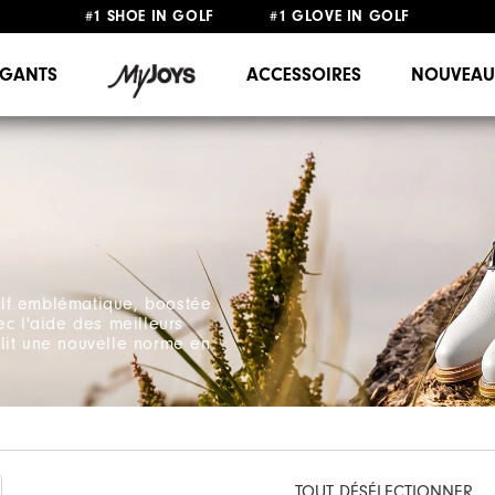
#1 SHOE IN GOLF #1 GLOVE IN GOLF
LIVRAISON OFFERTE
DÈS 99€+
&
RETOUR GRATUIT
GANTS
ACCESSOIRES
NOUVEAU
olf emblématique, boostée
ec l'aide des meilleurs
lit une nouvelle norme en
TOUT DÉSÉLECTIONNER