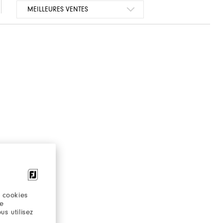
 cookies
re
s utilisez