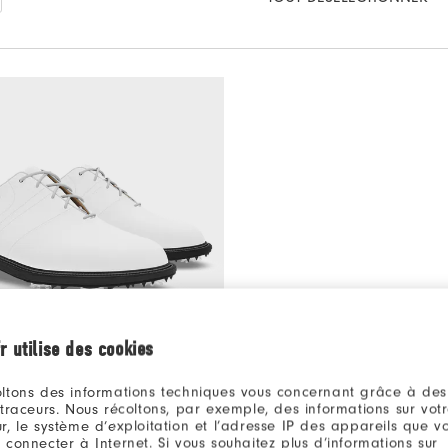
r utilise des cookies
ltons des informations techniques vous concernant grâce à des
320€
miere Series Packard
 traceurs. Nous récoltons, par exemple, des informations sur vot
haussures De Golf
r, le système d’exploitation et l’adresse IP des appareils que vou
oloris disponibles
 connecter à Internet. Si vous souhaitez plus d’informations sur