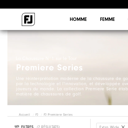
HOMME
FEMME
La Chaussure N°1 sur le Tour
Premiere Series
Une réinterprétation moderne de la chaussure de g
par la technologie et l'innovation, et développée av
joueurs du monde. La collection Premiere Serie étab
matière de chaussures de golf.
Accueil
FJ
FJ Premiere Series
FILTRES
2 RÉSULTATS
Extra Wide