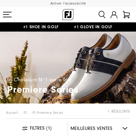
Activer l'accessibilité
#1 SHOE IN GOLF #1 GLOVE IN GOLF
LIVRAISON OFFERTE
DÈS 99€+
&
RETOUR GRATUIT
La Chaussure N°1 sur le Tour
Premiere Series
1 RÉSULTATS
Accueil
FJ
FJ Premiere Series
FILTRES
(1)