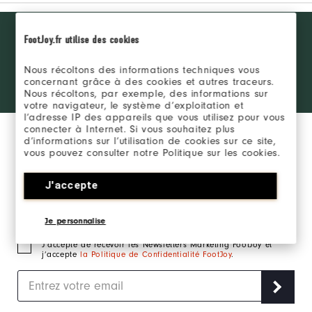
Want behind
REJOINDRE LE FJ
FootJoy.fr utilise des cookies
the ropes
INSIDER
access and
exclusive
Nous récoltons des informations techniques vous
concernant grâce à des cookies et autres traceurs.
products?
SE CONNECTER
Nous récoltons, par exemple, des informations sur
Learn More
votre navigateur, le système d’exploitation et
l’adresse IP des appareils que vous utilisez pour vous
connecter à Internet. Si vous souhaitez plus
d’informations sur l’utilisation de cookies sur ce site,
vous pouvez consulter notre Politique sur les cookies.
J'accepte
Inscrivez-vous à notre newsletter marketing et
recevez en exclusivité les actualités FootJoy.
Je personnalise
J‘accepte de recevoir les Newsletters Marketing FootJoy et
j’accepte
la Politique de Confidentialité FootJoy
.