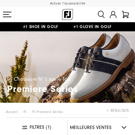
Activer l'accessibilité
#1 SHOE IN GOLF #1 GLOVE IN GOLF
LIVRAISON OFFERTE
DÈS 99€+
&
RETOUR GRATUIT
La Chaussure N°1 sur le Tour
Premiere Series
1 RÉSULTATS
Accueil
FJ
FJ Premiere Series
FILTRES
(1)