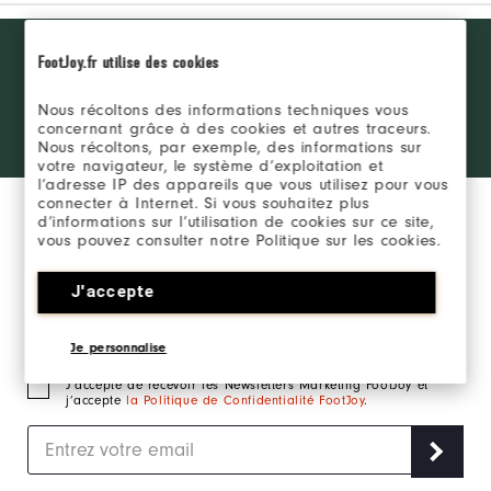
Want behind
REJOINDRE LE FJ
FootJoy.fr utilise des cookies
the ropes
INSIDER
access and
exclusive
Nous récoltons des informations techniques vous
concernant grâce à des cookies et autres traceurs.
products?
SE CONNECTER
Nous récoltons, par exemple, des informations sur
Learn More
votre navigateur, le système d’exploitation et
l’adresse IP des appareils que vous utilisez pour vous
connecter à Internet. Si vous souhaitez plus
d’informations sur l’utilisation de cookies sur ce site,
vous pouvez consulter notre Politique sur les cookies.
J'accepte
Inscrivez-vous à notre newsletter marketing et
recevez en exclusivité les actualités FootJoy.
Je personnalise
J‘accepte de recevoir les Newsletters Marketing FootJoy et
j’accepte
la Politique de Confidentialité FootJoy
.