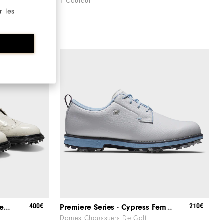
1 Couleur
r les
400€
210€
Aimé Leon Dore / FootJoy Premiere Series - Marquis
Premiere Series - Cypress Femme
Dames Chaussuers De Golf