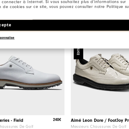
1 Couleur
 connecter à Internet. Si vous souhaitez plus d’informations sur
ion de cookies sur ce site, vous pouvez consulter notre Politique su
cepte
ÉDITION LIMITÉE
sonnalise
240€
ries - Field
haussures De Golf
Messieurs Chaussures De Golf