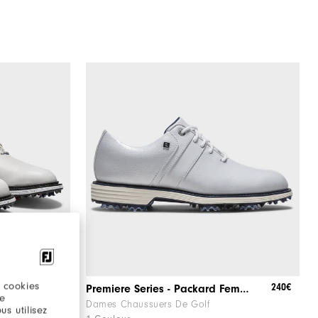
 cookies
260€
240€
776
Premiere Series - Packard Femme
re
Dames Chaussuers De Golf
s utilisez