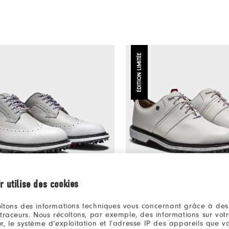
ÉDITION LIMITÉE
r utilise des cookies
ltons des informations techniques vous concernant grâce à des
280€
eries - Marquis 1776
Premiere Series - Packard 1
 traceurs. Nous récoltons, par exemple, des informations sur vot
haussures De Golf
Messieurs Chaussures De Golf
r, le système d’exploitation et l’adresse IP des appareils que vou