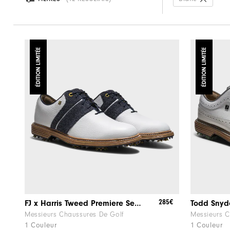
ÉDITION LIMITÉE
ÉDITION LIMITÉE
285€
FJ x Harris Tweed​ Premiere Series – Packard ​Herringbone
Messieurs Chaussures De Golf
Messieurs C
1 Couleur
1 Couleur