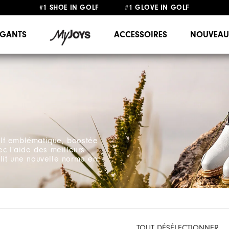
#1 SHOE IN GOLF #1 GLOVE IN GOLF
LIVRAISON OFFERTE
DÈS 99€+
&
RETOUR GRATUIT
GANTS
ACCESSOIRES
NOUVEAU
olf emblématique, boostée
ec l'aide des meilleurs
lit une nouvelle norme en
TOUT DÉSÉLECTIONNER