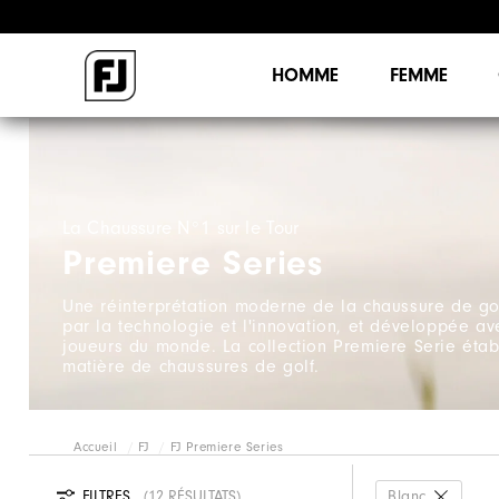
HOMME
FEMME
La Chaussure N°1 sur le Tour
Premiere Series
Une réinterprétation moderne de la chaussure de g
par la technologie et l'innovation, et développée av
joueurs du monde. La collection Premiere Serie étab
matière de chaussures de golf.
Accueil
FJ
FJ Premiere Series
FILTRES
12 RÉSULTATS
Blanc