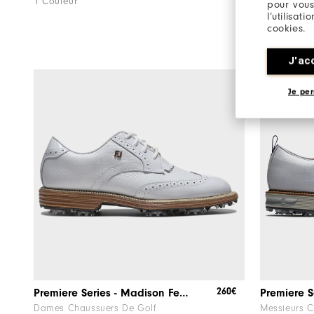
1 Couleur
1 Couleur
pour vous
l’utilisat
cookies.
J'ac
Je per
260€
Premiere Series - Madison Femme
Premiere Se
Dames Chaussuers De Golf
Messieurs C