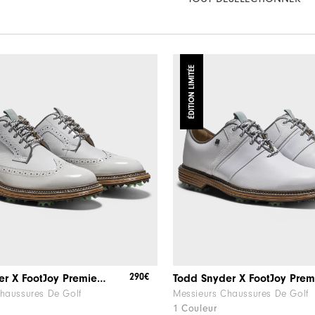
ÉDITION LIMITÉE
290€
Todd Snyder X FootJoy Premiere Series - Marquis
haussures De Golf
Messieurs Chaussures De Golf
1 Couleur