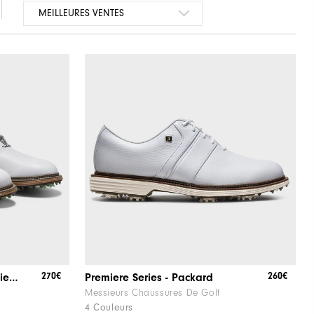
270€
260€
Todd Snyder X FootJoy Premiere Series - Packard
Premiere Series - Packard
Messieurs Chaussures De Golf
4 Couleurs