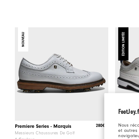
NOUVEAU
ÉDITION LIMITÉE
FootJoy.f
Nous réco
280€
Premiere Series - Marquis
Premiere S
et autres
Messieurs Chaussures De Golf
Messieurs C
navigateu