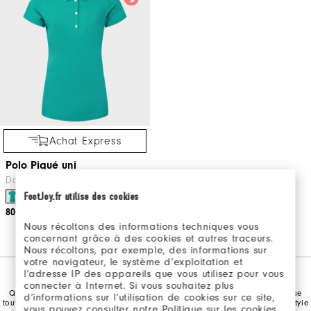
Achat Express
Polo Piqué uni
Dames Vêtements De Golf
FootJoy.fr utilise des cookies
+7
80€
Nous récoltons des informations techniques vous
concernant grâce à des cookies et autres traceurs.
Nous récoltons, par exemple, des informations sur
votre navigateur, le système d’exploitation et
JUPES ET POLOS DE GOLF POUR FEMME
l’adresse IP des appareils que vous utilisez pour vous
connecter à Internet. Si vous souhaitez plus
Que ce soit au club-house ou sur le terrain de golf, FootJoy vous propose
d’informations sur l’utilisation de cookies sur ce site,
toute une gamme de chemises de golf pour dames à choisir selon votre style
vous pouvez consulter notre Politique sur les cookies.