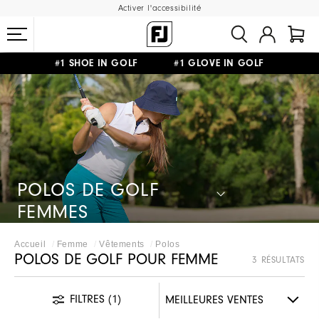
Activer l'accessibilité
#1 SHOE IN GOLF #1 GLOVE IN GOLF
LIVRAISON OFFERTE
DÈS 99€+
&
RETOUR GRATUIT
POLOS DE GOLF
FEMMES
Accueil
Femme
Vêtements
Polos
POLOS DE GOLF POUR FEMME
3 RÉSULTATS
FILTRES
(1)