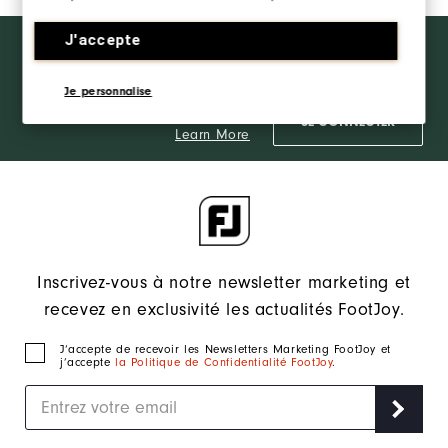
J'accepte
Want behind
REJOINDRE LE FJ
the ropes
INSIDER
access and
Je personnalise
exclusive
products?
SE CONNECTER
Learn More
Inscrivez-vous à notre newsletter marketing et
recevez en exclusivité les actualités FootJoy.
J‘accepte de recevoir les Newsletters Marketing FootJoy et
j’accepte
la Politique de Confidentialité FootJoy
.