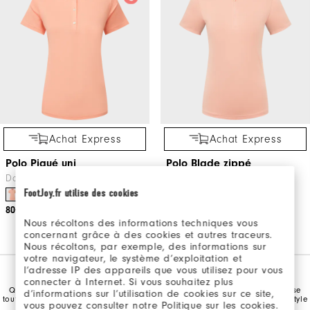
Achat Express
Achat Express
Polo Piqué uni
Polo Blade zippé
Dames Vêtements De Golf
Dames Vêtements De Golf
FootJoy.fr utilise des cookies
80€
110€
Nous récoltons des informations techniques vous
concernant grâce à des cookies et autres traceurs.
Nous récoltons, par exemple, des informations sur
votre navigateur, le système d’exploitation et
JUPES ET POLOS DE GOLF POUR FEMME
l’adresse IP des appareils que vous utilisez pour vous
connecter à Internet. Si vous souhaitez plus
Que ce soit au club-house ou sur le terrain de golf, FootJoy vous propose
d’informations sur l’utilisation de cookies sur ce site,
toute une gamme de chemises de golf pour dames à choisir selon votre style
vous pouvez consulter notre Politique sur les cookies.
et conçues pour maximiser votre niveau de confort.