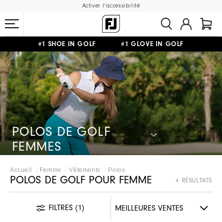
Activer l'accessibilité
#1 SHOE IN GOLF #1 GLOVE IN GOLF
LIVRAISON OFFERTE
DÈS 99€+
&
RETOUR GRATUIT
POLOS DE GOLF
FEMMES
Accueil
Femme
Vêtements
Polos
POLOS DE GOLF POUR FEMME
4 RÉSULTATS
FILTRES
(1)