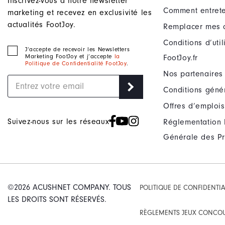
Inscrivez-vous à notre newsletter
Comment entrete
marketing et recevez en exclusivité les
actualités FootJoy.
Remplacer mes 
Conditions d’uti
J‘accepte de recevoir les Newsletters
Marketing FootJoy et j’accepte
la
FootJoy.fr
Politique de Confidentialité FootJoy
.
Nos partenaires
Conditions géné
Offres d’emplois
Suivez-nous sur les réseaux
Réglementation 
Générale des Pr
©2026 ACUSHNET COMPANY. TOUS
POLITIQUE DE CONFIDENTIA
LES DROITS SONT RÉSERVÉS.
RÈGLEMENTS JEUX CONCO