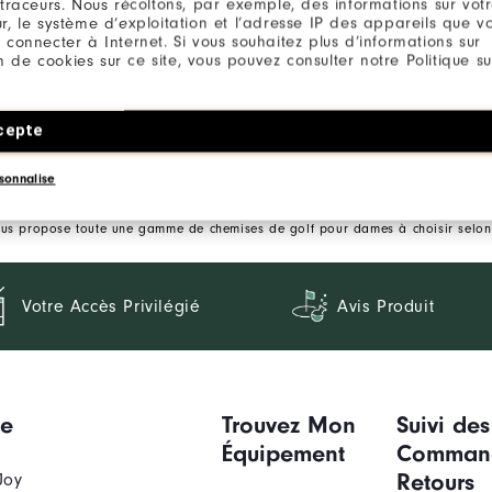
 traceurs. Nous récoltons, par exemple, des informations sur vot
r, le système d’exploitation et l’adresse IP des appareils que vou
 connecter à Internet. Si vous souhaitez plus d’informations sur
ion de cookies sur ce site, vous pouvez consulter notre Politique su
cepte
sonnalise
JUPES ET POLOS DE GOLF POUR FEMME
vous propose toute une gamme de chemises de golf pour dames à choisir selon 
Votre Accès Privilégié
Avis Produit
ue
Trouvez Mon
Suivi des
Équipement
Comman
Retours
Joy