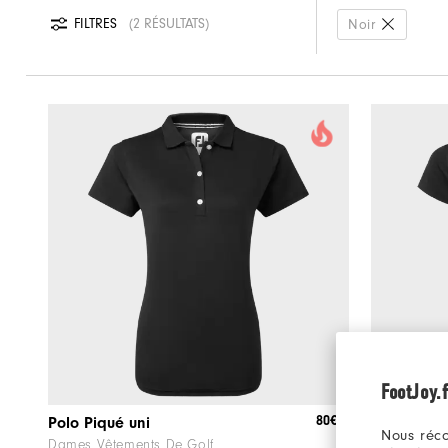
FILTRES
2 RÉSULTATS
Noir
FootJoy.f
80€
Polo Piqué uni
Nous réco
Dames Vêtements De Golf
Dames Vête