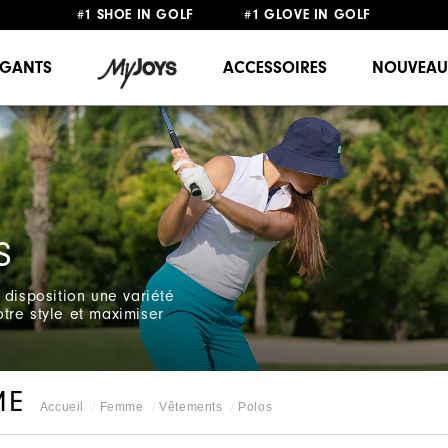
#1 SHOE IN GOLF #1 GLOVE IN GOLF
LIVRAISON OFFERTE
DÈS 99€+
&
RETOUR GRATUIT
GANTS
ACCESSOIRES
NOUVEAU
S
 disposition une variété
tre style et maximiser
ME
Accueil
Femme
Vêtements
Polos