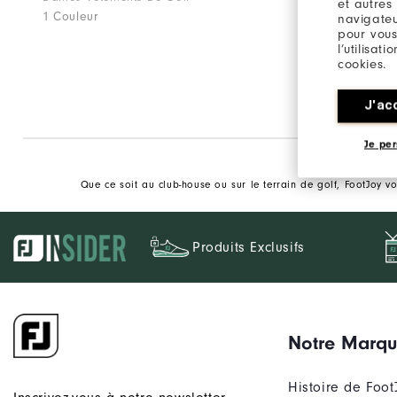
et autres
1 Couleur
1 Couleur
navigateu
pour vous
l’utilisat
cookies.
J'ac
Je per
Que ce soit au club-house ou sur le terrain de golf, FootJoy 
Produits Exclusifs
Notre Marq
Histoire de Foot