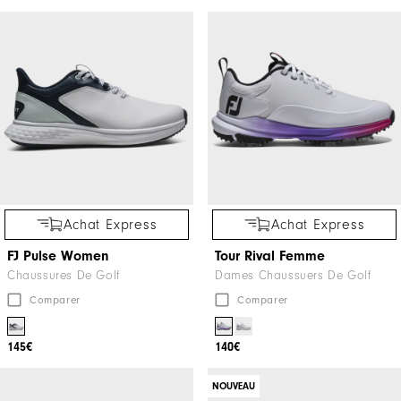
Achat Express
Achat Express
FJ Pulse Women
Tour Rival Femme
Chaussures De Golf
Dames Chaussuers De Golf
Comparer
Comparer
145€
140€
NOUVEAU