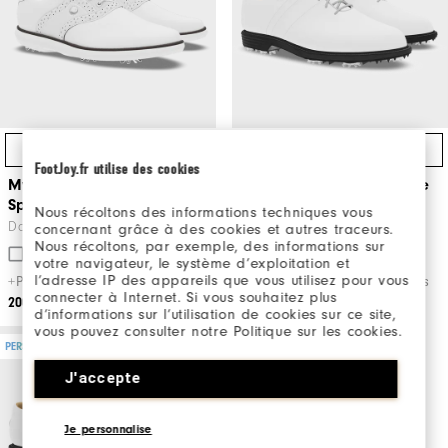
Achat Express
Achat Express
FootJoy.fr utilise des cookies
MyJoys Women's Traditions
MyJoys Women's Premiere
Spiked
Series Packard
Nous récoltons des informations techniques vous
Dames Chaussures De Golf
Dames Chaussures De Golf
concernant grâce à des cookies et autres traceurs.
Nous récoltons, par exemple, des informations sur
Comparer
Comparer
votre navigateur, le système d’exploitation et
l’adresse IP des appareils que vous utilisez pour vous
+Plusieurs coloris disponibles
+Plusieurs coloris disponibles
connecter à Internet. Si vous souhaitez plus
200€
300€
d’informations sur l’utilisation de cookies sur ce site,
vous pouvez consulter notre Politique sur les cookies.
PERSONNALISABLE
J'accepte
Je personnalise