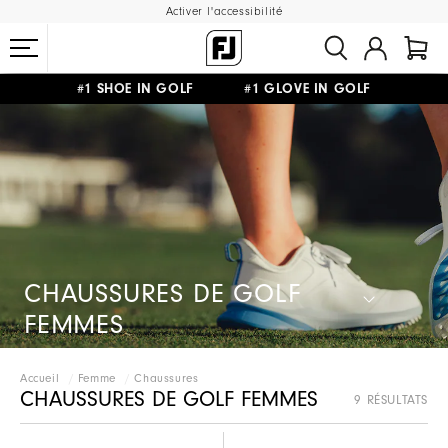
Activer l'accessibilité
#1 SHOE IN GOLF #1 GLOVE IN GOLF
LIVRAISON OFFERTE
DÈS 99€+
&
RETOUR GRATUIT
CHAUSSURES DE GOLF
FEMMES
Accueil
Femme
Chaussures
CHAUSSURES DE GOLF FEMMES
9 RÉSULTATS